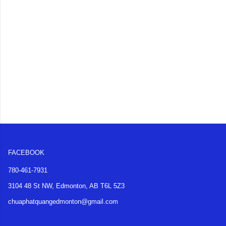
FACEBOOK
780-461-7931
3104 48 St NW, Edmonton, AB T6L 5Z3
chuaphatquangedmonton@gmail.com